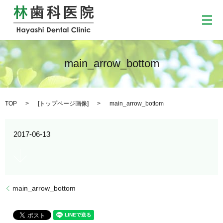
メ
main_arrow_bottom
TOP
[
トップページ画像
]
main_arrow_bottom
2017-06-13
main_arrow_bottom