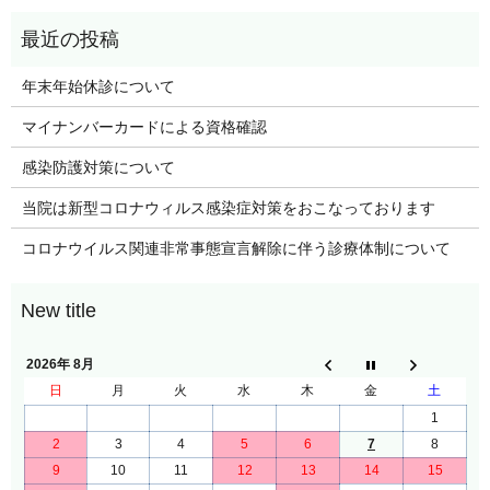
年末年始休診について
マイナンバーカードによる資格確認
感染防護対策について
当院は新型コロナウィルス感染症対策をおこなっております
コロナウイルス関連非常事態宣言解除に伴う診療体制について
2026年 8月
日
月
火
水
木
金
土
1
2
3
4
5
6
7
8
9
10
11
12
13
14
15